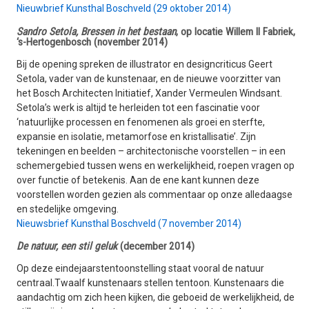
Nieuwbrief Kunsthal Boschveld (29 oktober 2014)
Sandro Setola, Bressen in het bestaan
, op locatie Willem II Fabriek,
‘s-Hertogenbosch (november 2014)
Bij de opening spreken de illustrator en designcriticus Geert
Setola, vader van de kunstenaar, en de nieuwe voorzitter van
het Bosch Architecten Initiatief, Xander Vermeulen Windsant.
Setola’s werk is altijd te herleiden tot een fascinatie voor
‘natuurlijke processen en fenomenen als groei en sterfte,
expansie en isolatie, metamorfose en kristallisatie’. Zijn
tekeningen en beelden – architectonische voorstellen – in een
schemergebied tussen wens en werkelijkheid, roepen vragen op
over functie of betekenis. Aan de ene kant kunnen deze
voorstellen worden gezien als commentaar op onze alledaagse
en stedelijke omgeving.
Nieuwsbrief Kunsthal Boschveld (7 november 2014)
De natuur, een stil geluk
(december 2014)
Op deze eindejaarstentoonstelling staat vooral de natuur
centraal.Twaalf kunstenaars stellen tentoon. Kunstenaars die
aandachtig om zich heen kijken, die geboeid de werkelijkheid, de