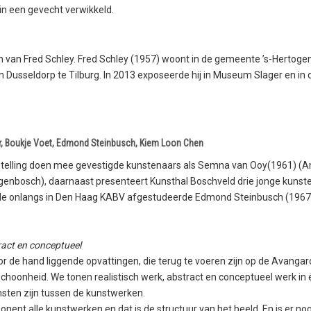
n een gevecht verwikkeld.
jen van Fred Schley. Fred Schley (1957) woont in de gemeente ’s-Hertogen
 van Dusseldorp te Tilburg. In 2013 exposeerde hij in Museum Slager en in
er, Boukje Voet, Edmond Steinbusch, Kiem Loon Chen
telling doen mee gevestigde kunstenaars als Semna van Ooy(1961) (A
ogenbosch), daarnaast presenteert Kunsthal Boschveld drie jonge kunste
de onlangs in Den Haag KABV afgestudeerde Edmond Steinbusch (1967
tract en conceptueel
 de hand liggende opvattingen, die terug te voeren zijn op de Avangard
schoonheid. We tonen realistisch werk, abstract en conceptueel werk in 
sten zijn tussen de kunstwerken.
nent alle kunstwerken en dat is de structuur van het beeld. En is er n