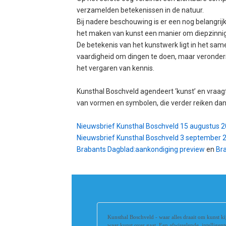
verzamelden betekenissen in de natuur.
Bij nadere beschouwing is er een nog belangrij
het maken van kunst een manier om diepzinnig
De betekenis van het kunstwerk ligt in het sa
vaardigheid om dingen te doen, maar veronders
het vergaren van kennis.
Kunsthal Boschveld agendeert ‘kunst’ en vraagt
van vormen en symbolen, die verder reiken dan
Nieuwsbrief Kunsthal Boschveld 15 augustus 
Nieuwsbrief Kunsthal Boschveld 3 september 
Brabants Dagblad:aankondiging preview
en
Bra
Kunsthal Boschveld - waar alles draait om kunst ki
waar kunst over gaat. Een afwisselende, intelligen