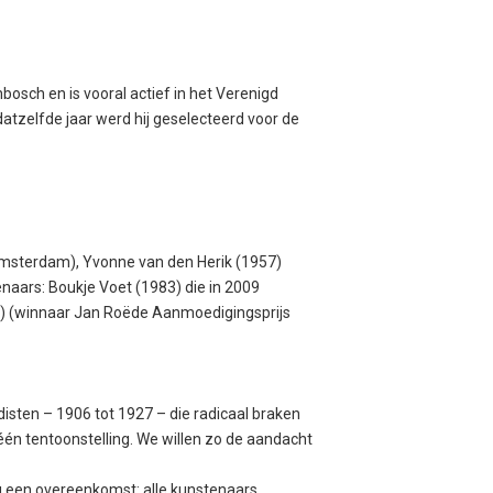
bosch en is vooral actief in het Verenigd
 datzelfde jaar werd hij geselecteerd voor de
msterdam), Yvonne van den Herik (1957)
naars: Boukje Voet (1983) die in 2009
) (winnaar Jan Roëde Aanmoedigingsprijs
isten – 1906 tot 1927 – die radicaal braken
één tentoonstelling. We willen zo de aandacht
og een overeenkomst: alle kunstenaars