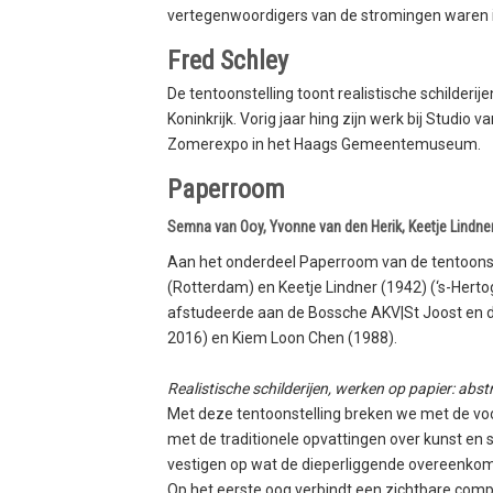
vertegenwoordigers van de stromingen waren i
Fred Schley
De tentoonstelling toont realistische schilderi
Koninkrijk. Vorig jaar hing zijn werk bij Studio
Zomerexpo in het Haags Gemeentemuseum.
Paperroom
Semna van Ooy, Yvonne van den Herik, Keetje Lindn
Aan het onderdeel Paperroom van de tentoons
(Rotterdam) en Keetje Lindner (1942) (‘s-Hert
afstudeerde aan de Bossche AKV|St Joost en 
2016) en Kiem Loon Chen (1988).
Realistische schilderijen, werken op papier: abs
Met deze tentoonstelling breken we met de voor
met de traditionele opvattingen over kunst en 
vestigen op wat de dieperliggende overeenkom
Op het eerste oog verbindt een zichtbare compo