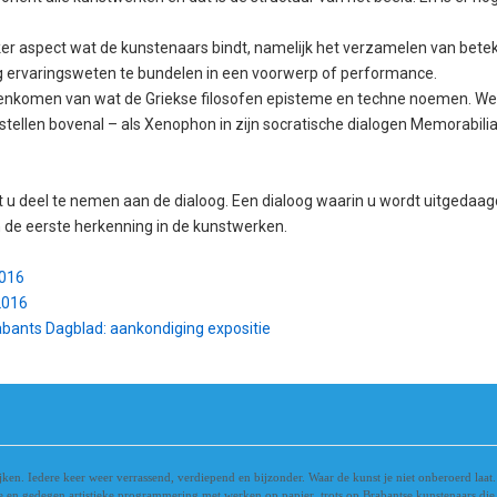
ker aspect wat de kunstenaars bindt, namelijk het verzamelen van bete
 ervaringsweten te bundelen in een voorwerp of performance.
menkomen van wat de Griekse filosofen episteme en techne noemen. We v
tellen bovenal – als Xenophon in zijn socratische dialogen Memorabil
 u deel te nemen aan de dialoog. Een dialoog waarin u wordt uitgedaagd 
 de eerste herkenning in de kunstwerken.
2016
2016
bants Dagblad: aankondiging expositie
jken. Iedere keer weer verrassend, verdiepend en bijzonder. Waar de kunst je niet onberoerd laat
te en gedegen artistieke programmering met werken op papier, trots op Brabantse kunstenaars die