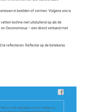
kenissen in beelden of vormen. Volgens ons is
atten techne niet uitsluitend op als de
ia en Oeconomicus – een direct verband met
te reflecteren. Reflectie op de betekenis
. Waar je wordt uitgedaagd om je te verdiepen in
 er toe doen en groepstentoonstellingen met